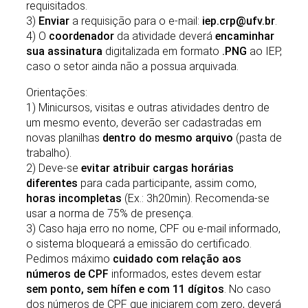
requisitados.
3)
Enviar
a requisição para o e-mail:
iep.crp@ufv.br
.
4) O
coordenador
da atividade deverá
encaminhar
sua assinatura
digitalizada em formato
.PNG
ao IEP,
caso o setor ainda não a possua arquivada.
Orientações:
1) Minicursos, visitas e outras atividades dentro de
um mesmo evento, deverão ser cadastradas em
novas planilhas
dentro do mesmo arquivo
(pasta de
trabalho).
2) Deve-se
evitar atribuir cargas horárias
diferentes
para cada participante, assim como,
horas incompletas
(Ex.: 3h20min). Recomenda-se
usar a norma de 75% de presença.
3) Caso haja erro no nome, CPF ou e-mail informado,
o sistema bloqueará a emissão do certificado.
Pedimos máximo
cuidado com relação aos
números de CPF
informados, estes devem estar
sem ponto, sem hífen e com 11 dígitos
. No caso
dos números de CPF que iniciarem com zero, deverá