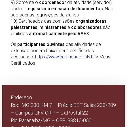
9) Somente o
coordenador
da atividade (servidor)
poderá
requisitar a emissão de documentos
. Não
são aceitas requisições de alunos.
10) Certificados das comissões
organizadoras
,
palestrantes
,
ministrantes
e
colaboradores
são
emitidos
automaticamente pelo RAEX
.
Os
participantes ouvintes
das atividades de
extensão podem baixar seus certificados
acessando:
https://www.certificados.ufv.br
> Meus
Certificados
Endereço
Rod. MG 230 KM 7 – Prédio BBT Salas 208/209
– Campus UFV-CRP – Cx.Postal 22
Rio Paranaíba/MG – CEP: 38810-000