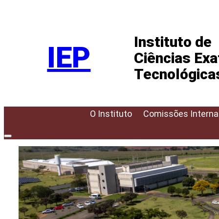
Pular
para
Instituto de
o
IEP
conteúdo
Ciências Exa
Tecnológica
O Instituto
Comissões Interna