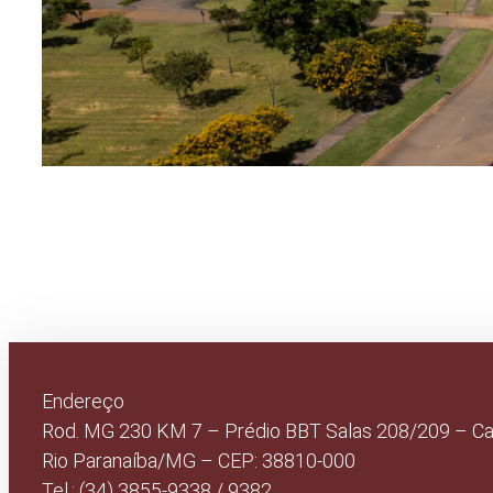
Endereço
Rod. MG 230 KM 7 – Prédio BBT Salas 208/209 – C
Rio Paranaíba/MG – CEP: 38810-000
Tel.: (34) 3855-9338 / 9382